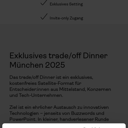
Exklusives Setting
Invite-only Zugang
Exklusives trade/off Dinner
München 2025
Das trade/off Dinner ist ein exklusives,
kostenfreies Satellite-Format für
Entscheider:innen aus Mittelstand, Konzernen
und Tech-Unternehmen.
Ziel ist ein ehrlicher Austausch zu innovativen
Technologien – jenseits von Buzzwords und
PowerPoint. In kleiner, handverlesener Runde
sprechen wir über die tatsächlichen