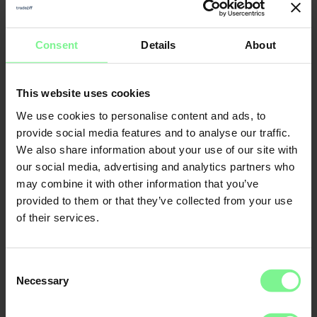
Herausforderungen, konkreten Lösungen und
Learnings aus der Praxis.
Consent
Details
About
Statt Frontalbeschallung steht die Diskussion im
Fokus – und das in einem besonderen Setting mit
gutem Essen, spannenden Gästen und
This website uses cookies
ausreichend Raum für echtes Networking.
We use cookies to personalise content and ads, to
Alle Infos im Überblick:
provide social media features and to analyse our traffic.
We also share information about your use of our site with
Termin:
Dienstag, 22. Juli 2025
our social media, advertising and analytics partners who
Uhrzeit:
18 Uhr
may combine it with other information that you’ve
Ort:
München
(genaue Location wird nach
provided to them or that they’ve collected from your use
Bestätigung bekannt gegeben)
of their services.
Das erwartet dich:
Consent
Necessary
Realitätsnahe Einblicke
Selection
Was AI Agents in der Praxis wirklich leisten –
Erfahrungsberichte aus Supply Chain & Manufacturing