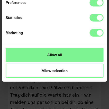
Preferences
Diskussion auf Augenhöhe
Panel mit führenden Expert:innen und anschließendes
Networking in kleiner, handverlesener Runde
Statistics
Exklusiver Rahmen
Nur 20–30 Teilnehmer:innen – persönliche
Atmosphäre, keine Werbefolien, keine Buzzwords
Marketing
Allow all
Du möchtest dabei sein?
Allow selection
Dieses exklusive Dinner richtet sich an
Executives, die den Wandel aktiv
mitgestalten. Die Plätze sind limitiert.
Trag dich auf die Warteliste ein – wir
melden uns persönlich bei dir, ob eine