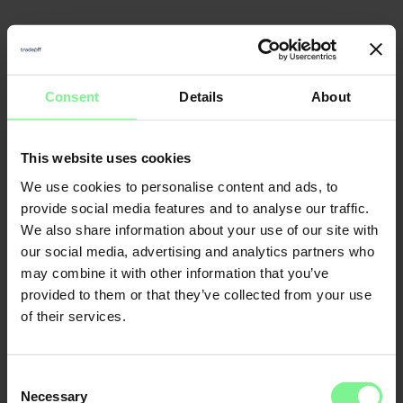
Consent
Details
About
Nicole
Elisabeth
Büttner
L'Orange
This website uses cookies
Founder & CEO
Merantix
Momentum, Digital
Leader World
Partner Deloitte 
& Data | ex gen 
founder, VC a
We use cookies to personalise content and ads, to
provide social media features and to analyse our traffic.
We also share information about your use of our site with
CFO
our social media, advertising and analytics partners who
Economic Forum
may combine it with other information that you’ve
provided to them or that they’ve collected from your use
of their services.
Consent
Necessary
Selection