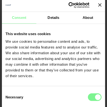
Nicole
Elisabeth
Consent
Details
About
Büttner
L'Orange
Founder & CEO
Merantix
Momentum, Digital
Leader World
Partner Deloitte 
& Data | ex gen 
founder, VC a
This website uses cookies
We use cookies to personalise content and ads, to
provide social media features and to analyse our traffic.
CFO
Economic Forum
We also share information about your use of our site with
our social media, advertising and analytics partners who
may combine it with other information that you’ve
provided to them or that they’ve collected from your use
of their services.
Consent
Necessary
Selection