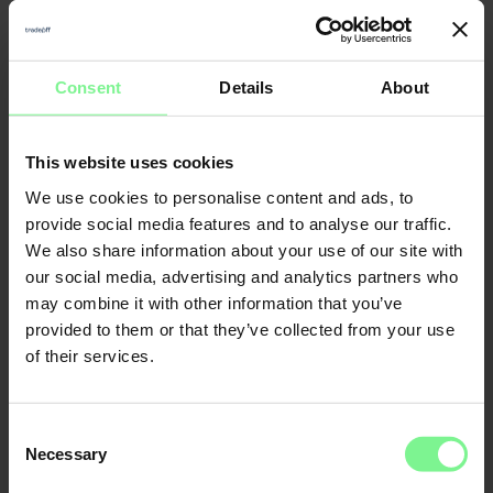
Nicole
Elisabeth
Consent
Details
About
Büttner
L'Orange
Founder & CEO
Merantix
Momentum, Digital
Leader World
Partner Deloitte 
& Data | ex gen 
founder, VC a
This website uses cookies
We use cookies to personalise content and ads, to
provide social media features and to analyse our traffic.
CFO
We also share information about your use of our site with
Economic Forum
our social media, advertising and analytics partners who
may combine it with other information that you’ve
provided to them or that they’ve collected from your use
of their services.
Consent
Necessary
Selection