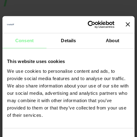
Consent
Details
About
Nicole
Elisabeth
Büttner
This website uses cookies
L'Orange
We use cookies to personalise content and ads, to
Founder & CEO
Merantix
Momentum, Digital
Leader World
Partner Deloitte 
& Data | ex gen 
founder, VC a
provide social media features and to analyse our traffic.
We also share information about your use of our site with
our social media, advertising and analytics partners who
CFO
may combine it with other information that you’ve
Economic Forum
provided to them or that they’ve collected from your use
of their services.
Consent