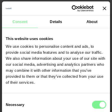
Nicole
Consent
Details
About
Elisabeth
Büttner
L'Orange
Founder & CEO
Merantix
Momentum, Digital
Leader World
This website uses cookies
Partner Deloitte 
& Data | ex gen 
founder, VC a
We use cookies to personalise content and ads, to
provide social media features and to analyse our traffic.
CFO
We also share information about your use of our site with
Economic Forum
our social media, advertising and analytics partners who
may combine it with other information that you’ve
provided to them or that they’ve collected from your use
of their services.
Consent
Necessary
Selection