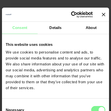
Consent
Details
About
Nicole
Elisabeth
Büttner
L'Orange
This website uses cookies
Founder & CEO
Merantix
Momentum, Digital
Leader World
Partner Deloitte 
& Data | ex gen 
founder, VC a
We use cookies to personalise content and ads, to
provide social media features and to analyse our traffic.
We also share information about your use of our site with
CFO
our social media, advertising and analytics partners who
Economic Forum
may combine it with other information that you’ve
provided to them or that they’ve collected from your use
of their services.
Consent
Necessary
Selection